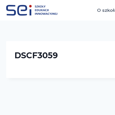
Przejdź
do
O szkoł
treści
DSCF3059