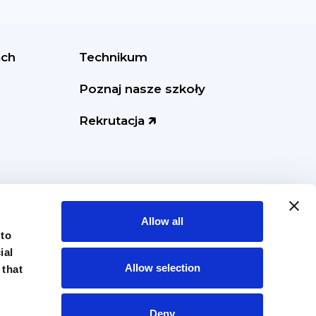
ach
Technikum
Poznaj nasze szkoły
Rekrutacja 🡵
Allow all
 to
ial
Allow selection
 that
Deny