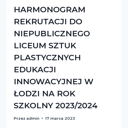
PODRÓŻ
DO
HARMONOGRAM
ŚWIATA
DZIECI
REKRUTACJI DO
Z
DR.
NIEPUBLICZNEGO
MARKIEM
MICHALAKIEM
LICEUM SZTUK
PLASTYCZNYCH
EDUKACJI
INNOWACYJNEJ W
ŁODZI NA ROK
SZKOLNY 2023/2024
Przez
admin
17 marca 2023