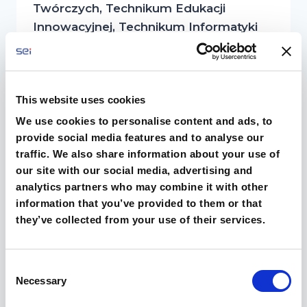
Twórczych, Technikum Edukacji
Innowacyjnej, Technikum Informatyki
Edukacji Innowacyjnej oraz Liceum
Ogólnokształcącego dla Dorosłych
zaczną od pisemnego egzaminu z
This website uses cookies
języka polskiego. Przypominamy o
terminach: 04.05 – piątek godz.
We use cookies to personalise content and ads, to
9:00 – język polski poziom
provide social media features and to analyse our
traffic. We also share information about your use of
podstawowy godz. 14:00 – język polski
our site with our social media, advertising and
poziom rozszerzony 07.05 –
analytics partners who may combine it with other
poniedziałek godz. 9:00 –…
information that you’ve provided to them or that
they’ve collected from your use of their services.
OD
DOWIEDZ SIĘ WIĘCEJ
DZIŚ
MATURA!
Consent
Necessary
Selection