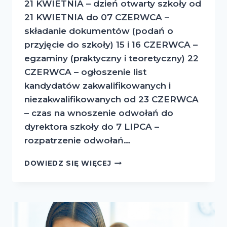
21 KWIETNIA – dzień otwarty szkoły od
21 KWIETNIA do 07 CZERWCA –
składanie dokumentów (podań o
przyjęcie do szkoły) 15 i 16 CZERWCA –
egzaminy (praktyczny i teoretyczny) 22
CZERWCA – ogłoszenie list
kandydatów zakwalifikowanych i
niezakwalifikowanych od 23 CZERWCA
– czas na wnoszenie odwołań do
dyrektora szkoły do 7 LIPCA –
rozpatrzenie odwołań…
HARMONOGRAM
DOWIEDZ SIĘ WIĘCEJ
REKRUTACJI
DO
NIEPUBLICZNEGO
LICEUM
SZTUK
PLASTYCZNYCH