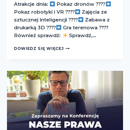
Atrakcje dnia:
Pokaz dronów ????
Pokaz robotyki i VR ????
Zajęcia ze
sztucznej inteligencji ????
Zabawa z
drukarką 3D ????
Gra terenowa ????
Również sprawdź:
Sprawdź,…
DNI
DOWIEDZ SIĘ WIĘCEJ
OTWARTE
–
SZKOŁY
EDUKACJI
INNOWACYJNEJ
W
ŁODZI