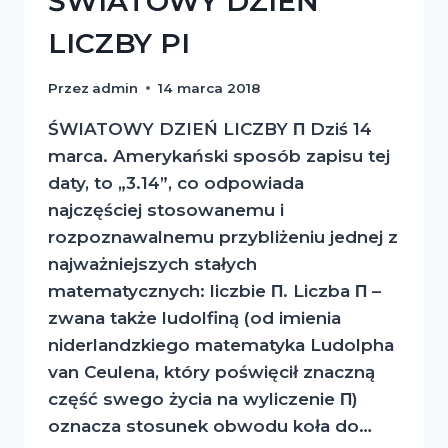
ŚWIATOWY DZIEŃ
LICZBY PI
Przez
admin
14 marca 2018
ŚWIATOWY DZIEŃ LICZBY Π Dziś 14
marca. Amerykański sposób zapisu tej
daty, to „3.14”, co odpowiada
najczęściej stosowanemu i
rozpoznawalnemu przybliżeniu jednej z
najważniejszych stałych
matematycznych: liczbie Π. Liczba Π –
zwana także ludolfiną (od imienia
niderlandzkiego matematyka Ludolpha
van Ceulena, który poświęcił znaczną
część swego życia na wyliczenie Π)
oznacza stosunek obwodu koła do…