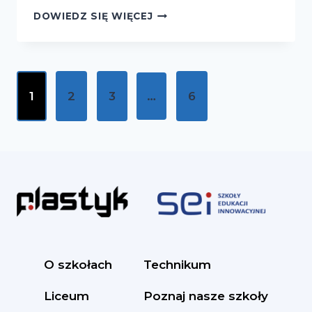
ŚWIATOWY
DOWIEDZ SIĘ WIĘCEJ
DZIEŃ
LICZBY
PI
Nawigacja
1
2
3
…
6
strony
O szkołach
Technikum
Liceum
Poznaj nasze szkoły