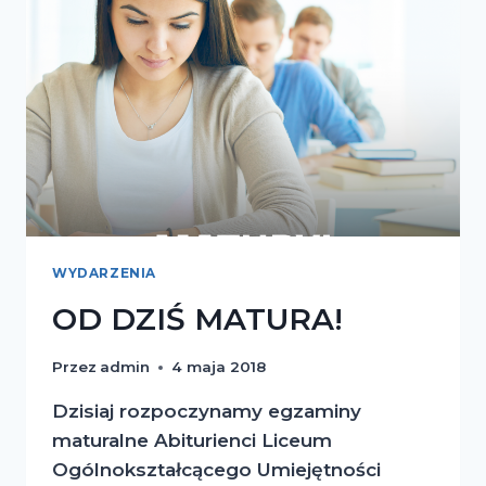
EDUKACJI
INNOWACYJNEJ
W
ŁODZI
NA
ROK
SZKOLNY
2023/2024
WYDARZENIA
OD DZIŚ MATURA!
Przez
admin
4 maja 2018
Dzisiaj rozpoczynamy egzaminy
maturalne Abiturienci Liceum
Ogólnokształcącego Umiejętności