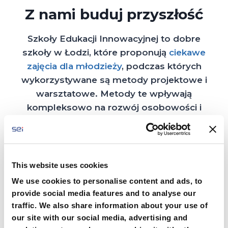
Z nami buduj przyszłość
Szkoły Edukacji Innowacyjnej to dobre
szkoły w Łodzi, które proponują
ciekawe
zajęcia dla młodzieży
, podczas których
wykorzystywane są metody projektowe i
warsztatowe. Metody te wpływają
kompleksowo na rozwój osobowości i
pomagają budować relacje społeczne.
Przy pomocy w/w tych metod uczniowie
rozwijają kompetencje, uczą się
rozwiązywania problemów, rozwijają
This website uses cookies
umiejętności i kształtują postawy
We use cookies to personalise content and ads, to
(kreatywne myślenie, ekspresja,
provide social media features and to analyse our
twórczość, poszukiwanie nietypowych
traffic. We also share information about your use of
rozwiązań). Dobre szkoły w Łodzi to takie,
our site with our social media, advertising and