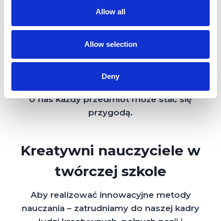
działać i rozwiązywać problemy na własny
Allow all
sposób.
Allow selection
Zmieniamy tradycyjne podejście do szkoły.
Dajemy przestrzeń do kreatywności,
współpracy i samodzielnego odkrywania
Deny
świata.
U nas każdy przedmiot może stać się
przygodą.
Kreatywni nauczyciele w
twórczej szkole
Aby realizować innowacyjne metody
nauczania – zatrudniamy do naszej kadry