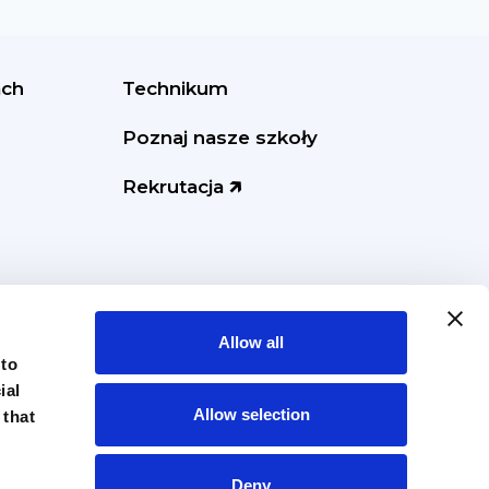
ach
Technikum
Poznaj nasze szkoły
Rekrutacja 🡵
Allow all
 to
ial
Allow selection
 that
Deny