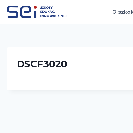
Przejdź
do
O szkoł
treści
DSCF3020