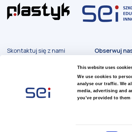
Skontaktuj się z nami
Kontakt
This website uses cookie
Podanie o przyjęcie
We use cookies to person
analyse our traffic. We a
media, advertising and a
you’ve provided to them o
© 2026 SEI w Łodzi - Szkoły Edukacji Innowacyj