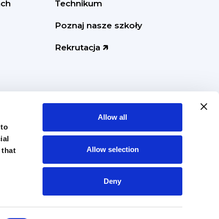
ach
Technikum
Poznaj nasze szkoły
Rekrutacja 🡵
Allow all
 to
ial
Allow selection
 that
Deny