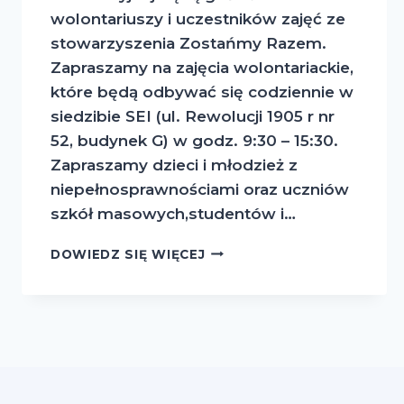
wolontariuszy i uczestników zajęć ze
stowarzyszenia Zostańmy Razem.
Zapraszamy na zajęcia wolontariackie,
które będą odbywać się codziennie w
siedzibie SEI (ul. Rewolucji 1905 r nr
52, budynek G) w godz. 9:30 – 15:30.
Zapraszamy dzieci i młodzież z
niepełnosprawnościami oraz uczniów
szkół masowych,studentów i…
FERIE
DOWIEDZ SIĘ WIĘCEJ
BEZ
NUDY
Z
„ZOSTAŃMY
RAZEM”