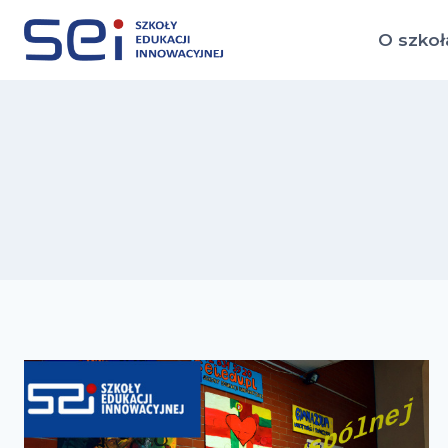
Przejdź
do
O szkoł
treści