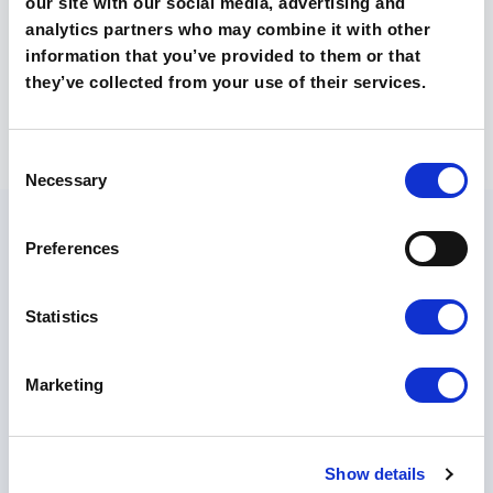
our site with our social media, advertising and
analytics partners who may combine it with other
information that you’ve provided to them or that
they’ve collected from your use of their services.
Consent
Necessary
Selection
Preferences
Statistics
O szkołach
Technikum
Marketing
Liceum
Poznaj nasze szkoły
Kontakt
Rekrutacja 🡵
Show details