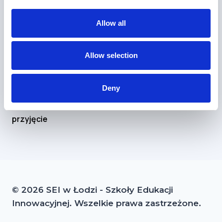
Allow all
Skontaktuj
się z
nami
Allow selection
Kontakt
Deny
Podanie
o
przyjęcie
© 2026 SEI w Łodzi - Szkoły Edukacji
Innowacyjnej. Wszelkie prawa zastrzeżone.