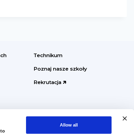
ach
Technikum
Poznaj nasze szkoły
Rekrutacja 🡵
Allow all
 to