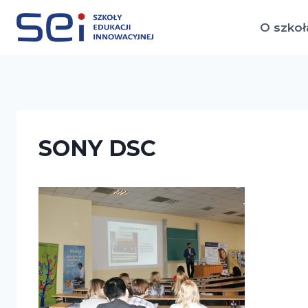
Przejdź
do
O szkoł
treści
SONY DSC