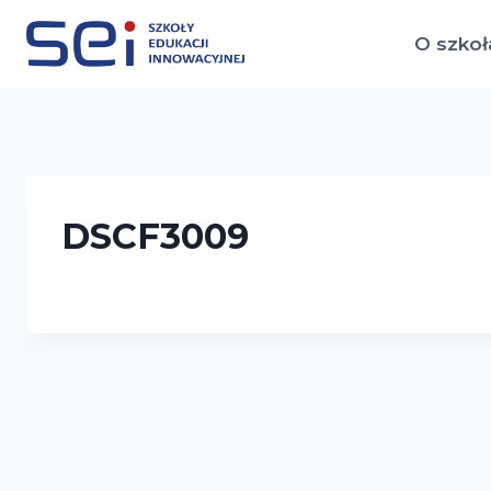
Przejdź
do
O szkoł
treści
DSCF3009