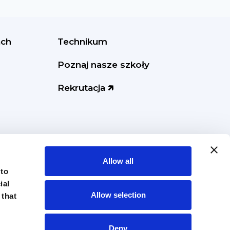
ach
Technikum
Poznaj nasze szkoły
Rekrutacja 🡵
Allow all
 to
ial
Allow selection
 that
Deny