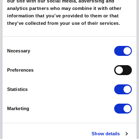
our site with our social media, advertising and
analytics partners who may combine it with other
information that you’ve provided to them or that
they’ve collected from your use of their services.
Consent
Necessary
Selection
Preferences
Statistics
O szkołach
Technikum
Marketing
Liceum
Poznaj nasze szkoły
Kontakt
Rekrutacja 🡵
Show details