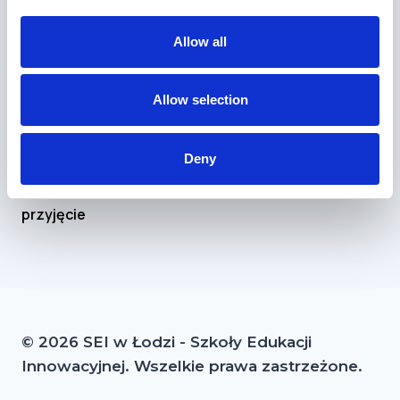
Allow all
Skontaktuj
się z
nami
Allow selection
Kontakt
Deny
Podanie
o
przyjęcie
© 2026 SEI w Łodzi - Szkoły Edukacji
Innowacyjnej. Wszelkie prawa zastrzeżone.