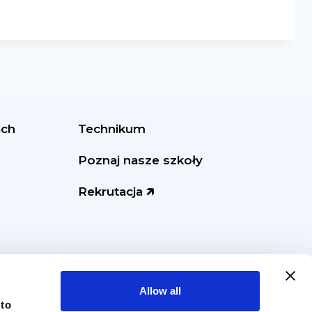
ach
Technikum
Poznaj nasze szkoły
Rekrutacja 🡵
Allow all
 to