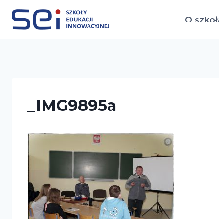
Przejdź
do
O szkoł
treści
_IMG9895a